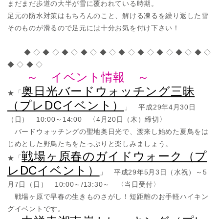
まだまだ歩道の大半が雪に覆われている時期。
足元の防水対策はもちろんのこと、解ける凍るを繰り返した雪
そのものが滑るので足元には十分お気を付け下さい！
◆ ◇ ◆ ◇ ◆ ◇ ◆ ◇ ◆ ◇ ◆ ◇ ◆ ◇ ◆ ◇ ◆ ◇ ◆ ◇
◆ ◇ ◆ ◇
～ イベント情報 ～
奥日光バードウォッチング三昧
★「
（プレDCイベント）
」 平成29年4月30日
（日） 10:00～14:00 〈4月20日（木）締切〉
バードウォッチングの聖地奥日光で、渡来し始めた夏鳥をは
じめとした野鳥たちをたっぷりと楽しみましょう。
戦場ヶ原春のガイドウォーク（プ
★「
レDCイベント）
」 平成29年5月3日（水祝）～5
月7日（日） 10:00～/13:30～ 〈当日受付〉
戦場ヶ原で早春の生きものさがし！短距離のお手軽ハイキン
グイベントです。