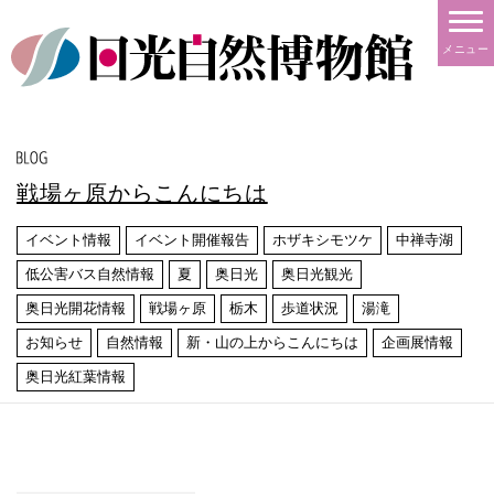
メニュー
戦場ヶ原からこんにちは
イベント情報
イベント開催報告
ホザキシモツケ
中禅寺湖
低公害バス自然情報
夏
奥日光
奥日光観光
奥日光開花情報
戦場ヶ原
栃木
歩道状況
湯滝
お知らせ
自然情報
新・山の上からこんにちは
企画展情報
奥日光紅葉情報