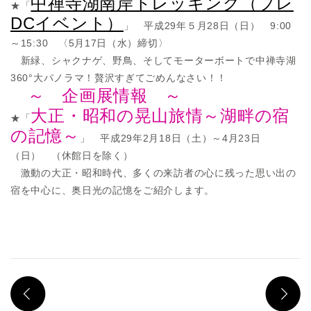
中禅寺湖南岸トレッキング（プレ
★「
DCイベント）
」 平成29年５月28日（日） 9:00
～15:30 〈5月17日（水）締切〉
新緑、シャクナゲ、野鳥、そしてモーターボートで中禅寺湖
360°大パノラマ！贅沢すぎてごめんなさい！！
～
企画展情報 ～
大正・昭和の晃山旅情～湖畔の宿
★「
の記憶～
」 平成29年2月18日（土）～4月23日
（日） （休館日を除く）
激動の大正・昭和時代、多くの来訪者の心に残った思い出の
宿を中心に、奥日光の記憶をご紹介します。
PREV
N