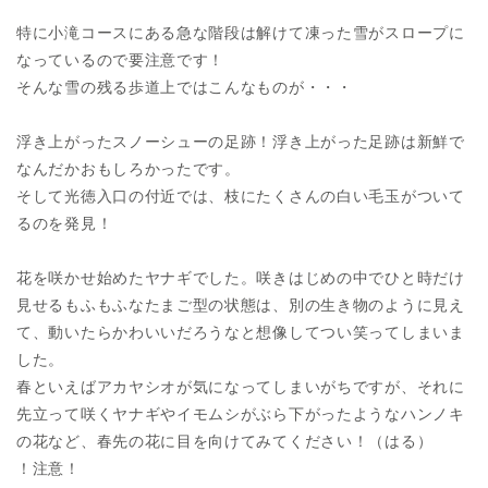
特に小滝コースにある急な階段は解けて凍った雪がスロープに
なっているので要注意です！
そんな雪の残る歩道上ではこんなものが・・・
浮き上がったスノーシューの足跡！浮き上がった足跡は新鮮で
なんだかおもしろかったです。
そして光徳入口の付近では、枝にたくさんの白い毛玉がついて
るのを発見！
花を咲かせ始めたヤナギでした。咲きはじめの中でひと時だけ
見せるもふもふなたまご型の状態は、別の生き物のように見え
て、動いたらかわいいだろうなと想像してつい笑ってしまいま
した。
春といえばアカヤシオが気になってしまいがちですが、それに
先立って咲くヤナギやイモムシがぶら下がったようなハンノキ
の花など、春先の花に目を向けてみてください！（はる）
！注意！