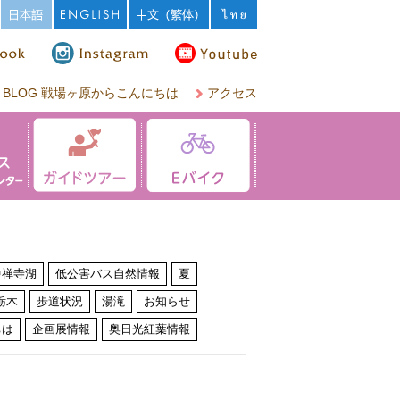
BLOG 戦場ヶ原からこんにちは
アクセス
中禅寺湖
低公害バス自然情報
夏
栃木
歩道状況
湯滝
お知らせ
ちは
企画展情報
奥日光紅葉情報