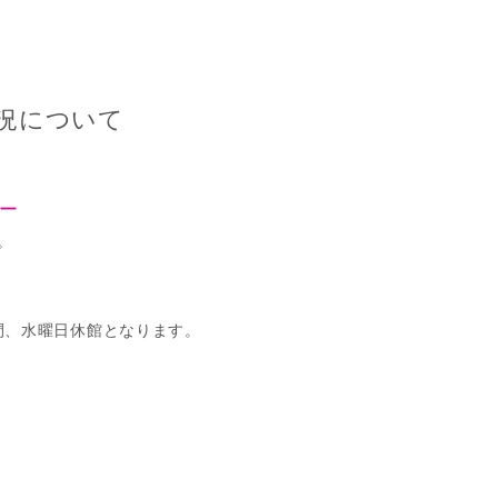
況について
ー
。
間、水曜日休館となります。