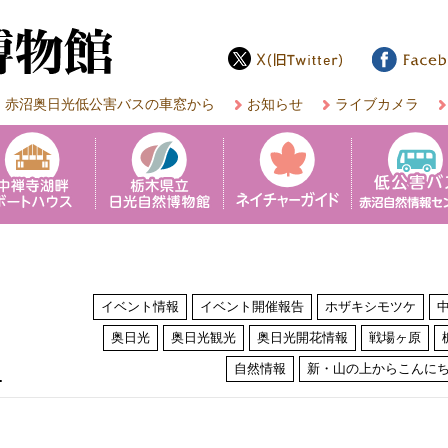
赤沼奥日光低公害バスの車窓から
お知らせ
ライブカメラ
イベント情報
イベント開催報告
ホザキシモツケ
奥日光
奥日光観光
奥日光開花情報
戦場ヶ原
は
自然情報
新・山の上からこんに