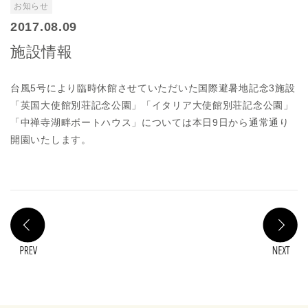
お知らせ
2017.08.09
施設情報
台風5号により臨時休館させていただいた国際避暑地記念3施設
「英国大使館別荘記念公園」「イタリア大使館別荘記念公園」
「中禅寺湖畔ボートハウス」については本日9日から通常通り
開園いたします。
PREV
N