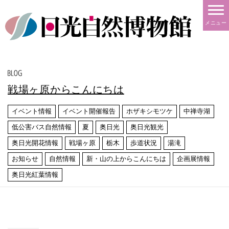
メニュー
戦場ヶ原からこんにちは
イベント情報
イベント開催報告
ホザキシモツケ
中禅寺湖
低公害バス自然情報
夏
奥日光
奥日光観光
奥日光開花情報
戦場ヶ原
栃木
歩道状況
湯滝
お知らせ
自然情報
新・山の上からこんにちは
企画展情報
奥日光紅葉情報