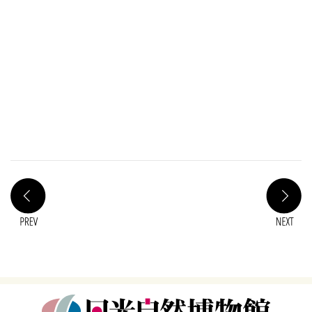
PREV
N