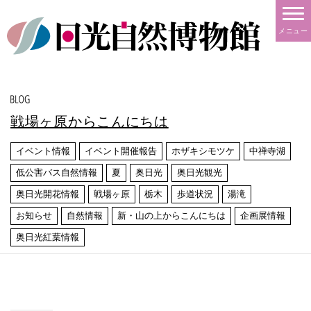
メニュー
戦場ヶ原からこんにちは
イベント情報
イベント開催報告
ホザキシモツケ
中禅寺湖
低公害バス自然情報
夏
奥日光
奥日光観光
奥日光開花情報
戦場ヶ原
栃木
歩道状況
湯滝
お知らせ
自然情報
新・山の上からこんにちは
企画展情報
奥日光紅葉情報