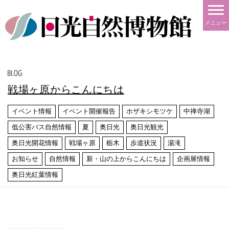
メニュー
戦場ヶ原からこんにちは
イベント情報
イベント開催報告
ホザキシモツケ
中禅寺湖
低公害バス自然情報
夏
奥日光
奥日光観光
奥日光開花情報
戦場ヶ原
栃木
歩道状況
湯滝
お知らせ
自然情報
新・山の上からこんにちは
企画展情報
奥日光紅葉情報