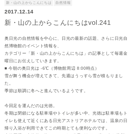
新・山の上からこんにちは
自然情報
2017.12.14
新・山の上からこんにちはvol.241
奥日光の自然情報を中心に、日光の最新の話題、さらに日光自
然博物館のイベント情報を、
カテゴリー「新・山の上からこんにちは」の記事として毎週金
曜日にお伝えしていきます。
■ 今朝の奥日光は -6℃（博物館周辺 8:00時点）
雪が舞う機会が増えてきて、先週はうっすら雪が積もりまし
た。
季節は順調に冬へと進んでいるようです。
今回足を運んだのは光徳。
冬期は閉鎖になる駐車場やトイレが多い中、光徳は駐車場もト
イレも使えて近くにある日光アストリアホテルでは、温泉の日
帰り入浴が利用できてこの時期とても便利なのです。