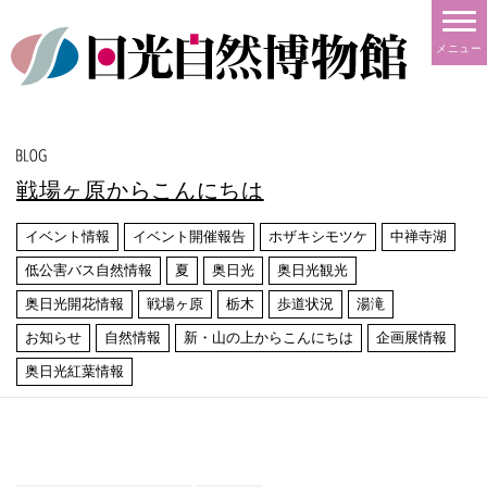
メニュー
戦場ヶ原からこんにちは
イベント情報
イベント開催報告
ホザキシモツケ
中禅寺湖
低公害バス自然情報
夏
奥日光
奥日光観光
奥日光開花情報
戦場ヶ原
栃木
歩道状況
湯滝
お知らせ
自然情報
新・山の上からこんにちは
企画展情報
奥日光紅葉情報