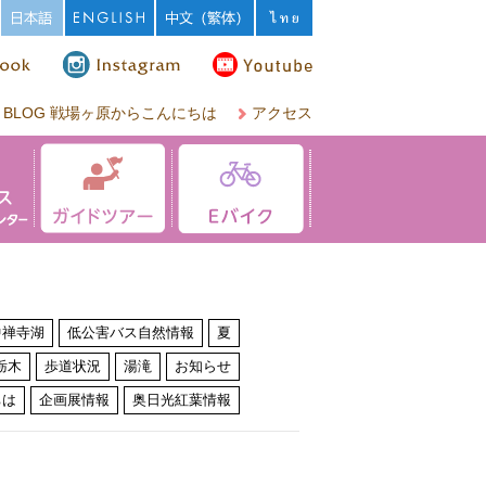
BLOG 戦場ヶ原からこんにちは
アクセス
中禅寺湖
低公害バス自然情報
夏
栃木
歩道状況
湯滝
お知らせ
ちは
企画展情報
奥日光紅葉情報