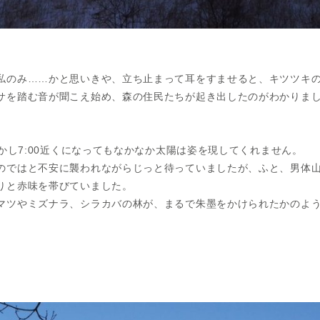
私のみ……かと思いきや、立ち止まって耳をすませると、キツツキ
サを踏む音が聞こえ始め、森の住民たちが起き出したのがわかりま
しかし7:00近くになってもなかなか太陽は姿を現してくれません。
のではと不安に襲われながらじっと待っていましたが、ふと、男体
りと赤味を帯びていました。
マツやミズナラ、シラカバの林が、まるで朱墨をかけられたかのよ