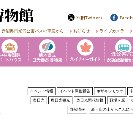
赤沼奥日光低公害バスの車窓から
お知らせ
ライブカメラ
イベント情報
イベント開催報告
ホザキシモツケ
奥日光
奥日光観光
奥日光開花情報
戦場ヶ原
は
自然情報
新・山の上からこんに