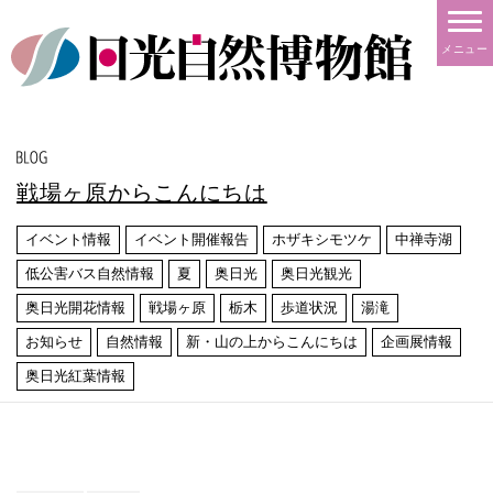
メニュー
戦場ヶ原からこんにちは
イベント情報
イベント開催報告
ホザキシモツケ
中禅寺湖
低公害バス自然情報
夏
奥日光
奥日光観光
奥日光開花情報
戦場ヶ原
栃木
歩道状況
湯滝
お知らせ
自然情報
新・山の上からこんにちは
企画展情報
奥日光紅葉情報