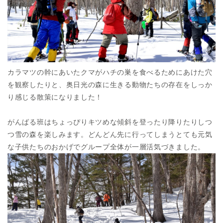
カラマツの幹にあいたクマがハチの巣を食べるためにあけた穴
を観察したりと、奥日光の森に生きる動物たちの存在をしっか
り感じる散策になりました！
がんばる班はちょっぴりキツめな傾斜を登ったり降りたりしつ
つ雪の森を楽しみます。どんどん先に行ってしまうとても元気
な子供たちのおかげでグループ全体が一層活気づきました。