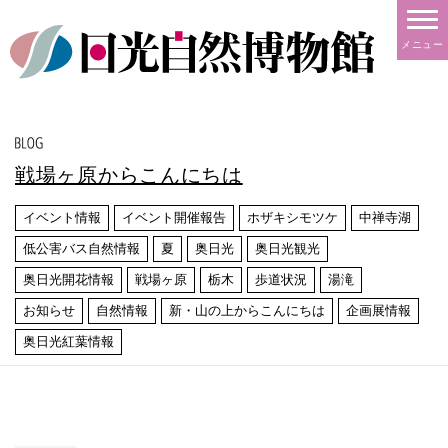
メニュー
戦場ヶ原からこんにちは
イベント情報
イベント開催報告
ホザキシモツケ
中禅寺湖
低公害バス自然情報
夏
奥日光
奥日光観光
奥日光開花情報
戦場ヶ原
栃木
歩道状況
湯滝
お知らせ
自然情報
新・山の上からこんにちは
企画展情報
奥日光紅葉情報