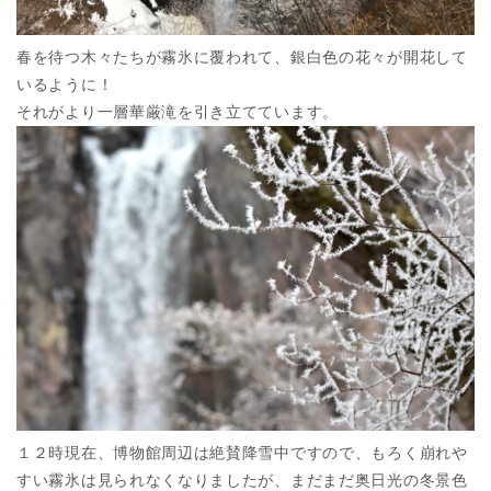
春を待つ木々たちが霧氷に覆われて、銀白色の花々が開花して
いるように！
それがより一層華厳滝を引き立てています。
１２時現在、博物館周辺は絶賛降雪中ですので、もろく崩れや
すい霧氷は見られなくなりましたが、まだまだ奥日光の冬景色