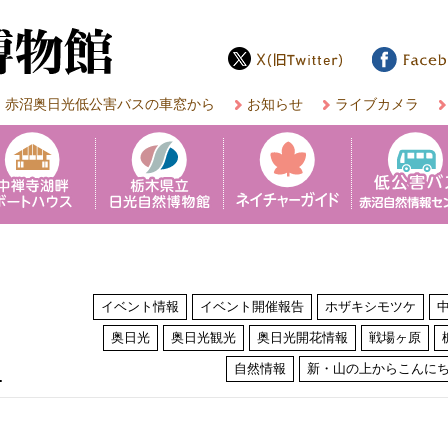
赤沼奥日光低公害バスの車窓から
お知らせ
ライブカメラ
イベント情報
イベント開催報告
ホザキシモツケ
奥日光
奥日光観光
奥日光開花情報
戦場ヶ原
は
自然情報
新・山の上からこんに