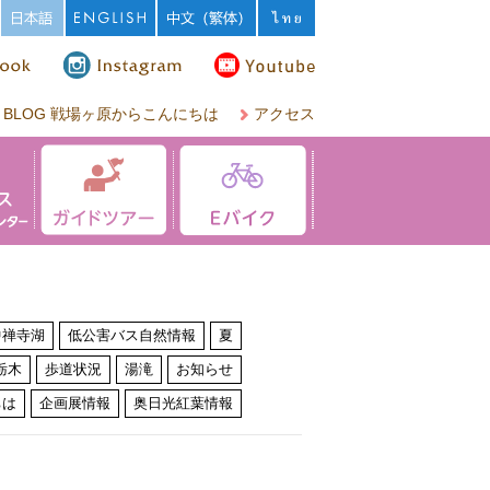
BLOG 戦場ヶ原からこんにちは
アクセス
中禅寺湖
低公害バス自然情報
夏
栃木
歩道状況
湯滝
お知らせ
ちは
企画展情報
奥日光紅葉情報