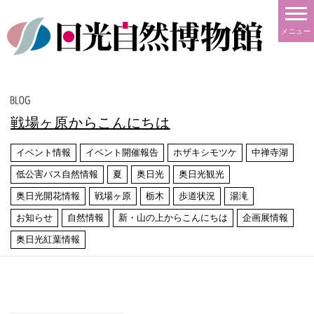
メニュー
戦場ヶ原からこんにちは
イベント情報
イベント開催報告
ホザキシモツケ
中禅寺湖
低公害バス自然情報
夏
奥日光
奥日光観光
奥日光開花情報
戦場ヶ原
栃木
歩道状況
湯滝
お知らせ
自然情報
新・山の上からこんにちは
企画展情報
奥日光紅葉情報