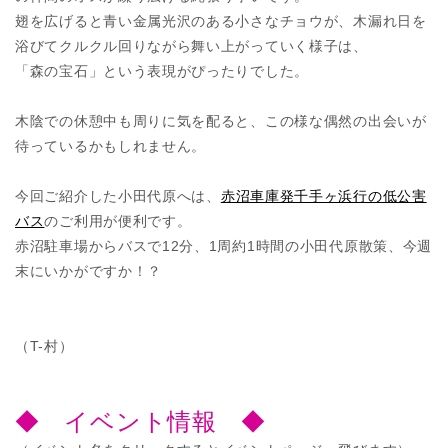
翅を広げると青い金属光沢のある小さなチョウが、木漏れ日を
浴びてクルクル回りながら舞い上がっていく様子は、
「森の宝石」という表現がぴったりでした。
木陰での休憩中も周りに気を配ると、この様な偶然の出会いが
待っているかもしれません。
今回ご紹介した小田代原へは、
赤沼車庫発千手ヶ浜行の低公害
バス
のご利用が便利です。
赤沼駐車場からバスで12分、1周約1時間の小田代原散策、今週
末にいかがですか！？
（T-村）
◆ イベント情報 ◆