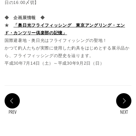
日の16:00〆切】
◆ 企画展情報 ◆
★
「奥日光フライフィッシング 東京アングリング・エン
ド・カンツリー倶楽部の記憶」
国際避暑地・奥日光はフライフィッシングの聖地！
かつて釣人たちが実際に使用した釣具をはじめとする展示品か
ら、フライフィッシングの歴史を辿ります。
平成30年7月14日（土）～平成30年9月2日（日）
PREV
N