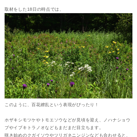
取材をした18日の時点では、
このように、百花繚乱という表現がぴったり！
ホザキシモツケやトモエソウなどが見頃を迎え、ノハナショウ
ブやイブキトラノオなどもまだまだ目立ちます。
咲き始めのクガイソウやツリガネニンジンなども合わせると、