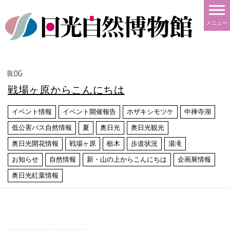
メニュー
戦場ヶ原からこんにちは
イベント情報
イベント開催報告
ホザキシモツケ
中禅寺湖
低公害バス自然情報
夏
奥日光
奥日光観光
奥日光開花情報
戦場ヶ原
栃木
歩道状況
湯滝
お知らせ
自然情報
新・山の上からこんにちは
企画展情報
奥日光紅葉情報