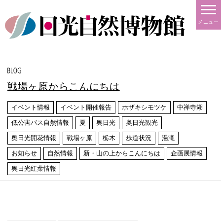
メニュー
戦場ヶ原からこんにちは
イベント情報
イベント開催報告
ホザキシモツケ
中禅寺湖
低公害バス自然情報
夏
奥日光
奥日光観光
奥日光開花情報
戦場ヶ原
栃木
歩道状況
湯滝
お知らせ
自然情報
新・山の上からこんにちは
企画展情報
奥日光紅葉情報