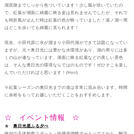
湖尻側までしっかり色づいています！少し風が吹いていたの
で、紅葉が湖面に綺麗に映る姿は見れませんでしたが、それで
も時折風が止んだ時は紅葉の色が映っていました！湯ノ湖一周
はどこを歩いても綺麗に見られます！
現在、小田代原に水が溜まり小田代湖ができて話題になってい
ますが、元々奥日光には豊かな水環境があり、湖の周りには多
くの山が連なっています。湖面に映る紅葉などの美しい景色
は、そんな奥日光の環境ならではのものです！ぜひそこを楽し
んでいただければと思います！(Hori)
※紅葉シーズンの奥日光までの道は非常に混み合います。時間
に余裕をもってお越しいただくことをおすすめします。
☆ イベント情報 ☆
★
奥日光星ふる夕べ
絶好の天体観察スポット・中禅寺湖畔ボートハウスから、解説