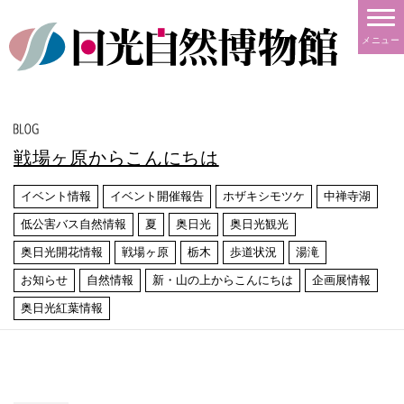
メニュー
戦場ヶ原からこんにちは
イベント情報
イベント開催報告
ホザキシモツケ
中禅寺湖
低公害バス自然情報
夏
奥日光
奥日光観光
奥日光開花情報
戦場ヶ原
栃木
歩道状況
湯滝
お知らせ
自然情報
新・山の上からこんにちは
企画展情報
奥日光紅葉情報