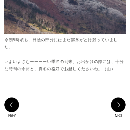
今朝8時頃も、日陰の部分にはまだ霧氷がとけ残っていまし
た。
いよいよさむーーーーい季節の到来、お出かけの際には、十分
な時間の余裕と、真冬の格好でお越しくださいね。（山）
PREV
N