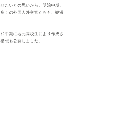
見せたいとの思いから、明治中期、
数多くの外国人外交官たちも、観瀑
昭和中期に地元高校生により作成さ
の構想も公開しました。