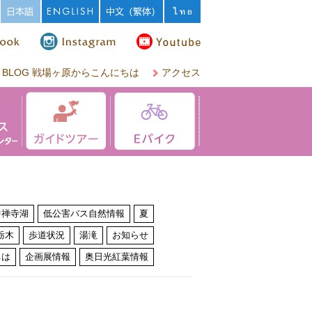
BLOG 戦場ヶ原からこんにちは
アクセス
中禅寺湖
低公害バス自然情報
夏
栃木
歩道状況
湯滝
お知らせ
ちは
企画展情報
奥日光紅葉情報