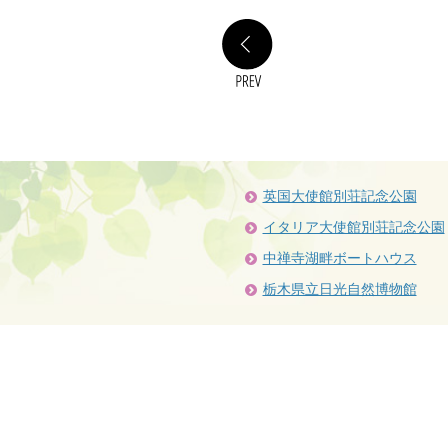
PREV
英国大使館別荘記念公園
イタリア大使館別荘記念公園
中禅寺湖畔ボートハウス
栃木県立日光自然博物館