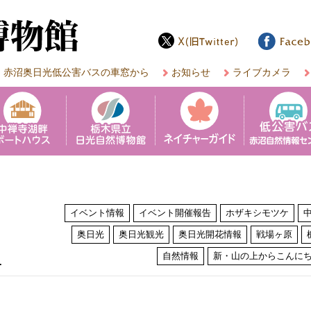
赤沼奥日光低公害バスの車窓から
お知らせ
ライブカメラ
イベント情報
イベント開催報告
ホザキシモツケ
奥日光
奥日光観光
奥日光開花情報
戦場ヶ原
は
自然情報
新・山の上からこんに