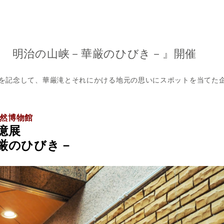
展 明治の山峡－華厳のひびき－』開催
0年を記念して、華厳滝とそれにかける地元の思いにスポットを当てた
自然博物館
憶展
厳のひびき－