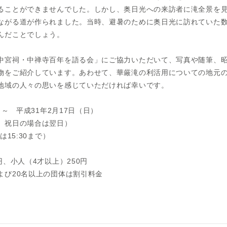
ることができませんでした。しかし、奥日光への来訪者に滝全景を
ながる道が作られました。当時、避暑のために奥日光に訪れていた
んだことでしょう。
中宮祠・中禅寺百年を語る会」にご協力いただいて、写真や随筆、
物をご紹介しています。あわせて、華厳滝の利活用についての地元
地域の人々の思いを感じていただければ幸いです。
）～ 平成31年2月17日（日）
祝日の場合は翌日）
は15:30まで）
円、小人（4才以上）250円
20名以上の団体は割引料金