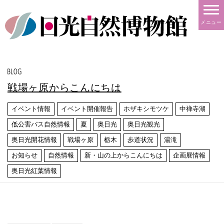
メニュー
戦場ヶ原からこんにちは
イベント情報
イベント開催報告
ホザキシモツケ
中禅寺湖
低公害バス自然情報
夏
奥日光
奥日光観光
奥日光開花情報
戦場ヶ原
栃木
歩道状況
湯滝
お知らせ
自然情報
新・山の上からこんにちは
企画展情報
奥日光紅葉情報