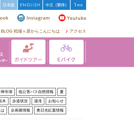
BLOG 戦場ヶ原からこんにちは
アクセス
中禅寺湖
低公害バス自然情報
夏
栃木
歩道状況
湯滝
お知らせ
ちは
企画展情報
奥日光紅葉情報