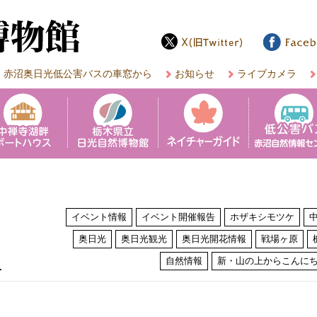
赤沼奥日光低公害バスの車窓から
お知らせ
ライブカメラ
イベント情報
イベント開催報告
ホザキシモツケ
奥日光
奥日光観光
奥日光開花情報
戦場ヶ原
は
自然情報
新・山の上からこんに