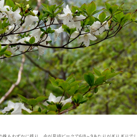
の株もわずかに残り、今が見頃ピークで6/8～9あたりがぎりぎりで