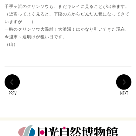
千手ヶ浜のクリンソウも、まだキレイに見ることが出来ます。
（近寄ってよく見ると、下段の方からだんだん種になってきて
いますが……）
一時のクリンソウ大混雑！大渋滞！はかなり引いてきた現在、
今週末～週明けが狙い目です。
（山）
PREV
N