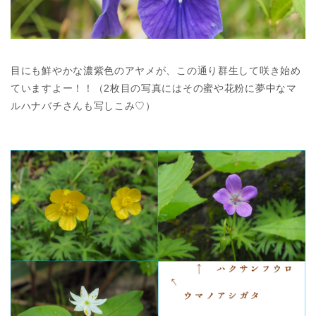
目にも鮮やかな濃紫色のアヤメが、この通り群生して咲き始め
ていますよー！！（2枚目の写真にはその蜜や花粉に夢中なマ
ルハナバチさんも写しこみ♡）