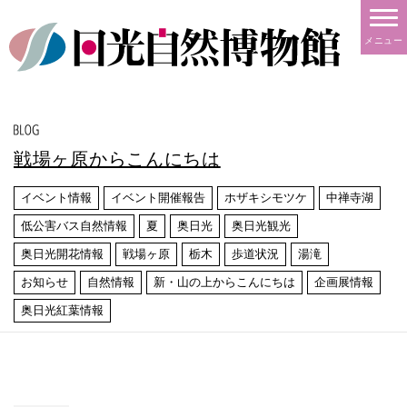
メニュー
戦場ヶ原からこんにちは
イベント情報
イベント開催報告
ホザキシモツケ
中禅寺湖
低公害バス自然情報
夏
奥日光
奥日光観光
奥日光開花情報
戦場ヶ原
栃木
歩道状況
湯滝
お知らせ
自然情報
新・山の上からこんにちは
企画展情報
奥日光紅葉情報