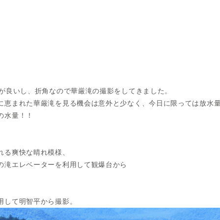
気が良いし、折角なので華厳滝の撮影をしてきました。
に恵まれた華厳滝を見る機会は意外と少なく、今日に限っては放水量
の水量！！
。
れる爽快な晴れ模様、
の滝エレベーターを利用して観爆台から
用して明智平から撮影。