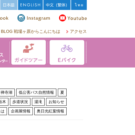
BLOG 戦場ヶ原からこんにちは
アクセス
中禅寺湖
低公害バス自然情報
夏
栃木
歩道状況
湯滝
お知らせ
ちは
企画展情報
奥日光紅葉情報