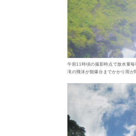
午前11時頃の撮影時点で放水量
滝の飛沫が観爆台までかかり雨が