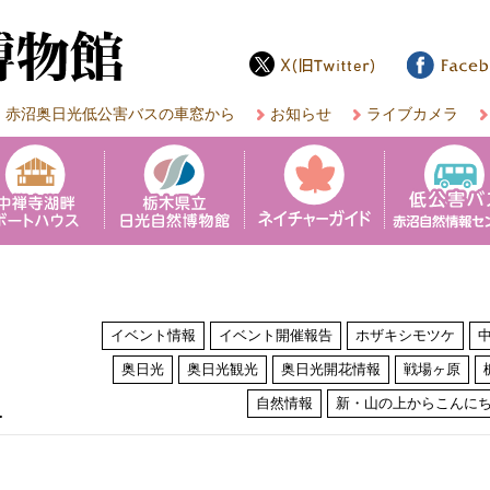
赤沼奥日光低公害バスの車窓から
お知らせ
ライブカメラ
イベント情報
イベント開催報告
ホザキシモツケ
奥日光
奥日光観光
奥日光開花情報
戦場ヶ原
は
自然情報
新・山の上からこんに