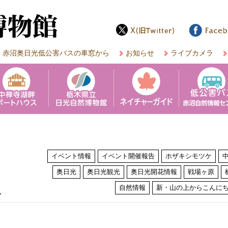
赤沼奥日光低公害バスの車窓から
お知らせ
ライブカメラ
イベント情報
イベント開催報告
ホザキシモツケ
奥日光
奥日光観光
奥日光開花情報
戦場ヶ原
は
自然情報
新・山の上からこんに