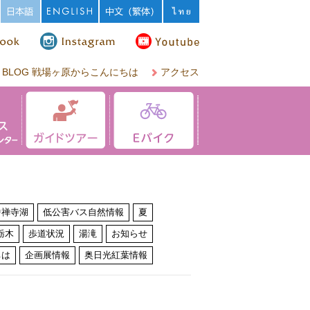
BLOG 戦場ヶ原からこんにちは
アクセス
中禅寺湖
低公害バス自然情報
夏
栃木
歩道状況
湯滝
お知らせ
ちは
企画展情報
奥日光紅葉情報