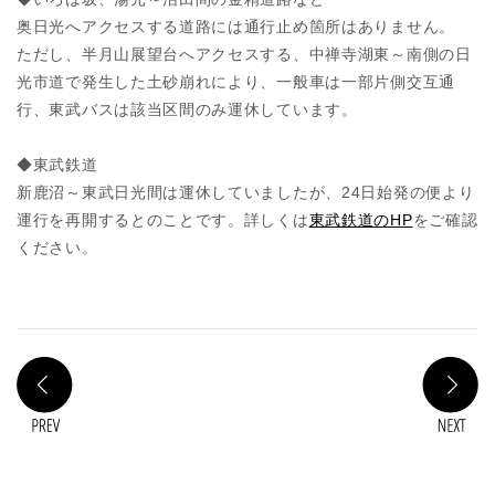
奥日光へアクセスする道路には通行止め箇所はありません。
ただし、半月山展望台へアクセスする、中禅寺湖東～南側の日
光市道で発生した土砂崩れにより、一般車は一部片側交互通
行、東武バスは該当区間のみ運休しています。
◆東武鉄道
新鹿沼～東武日光間は運休していましたが、24日始発の便より
運行を再開するとのことです。詳しくは
東武鉄道のHP
をご確認
ください。
PREV
N