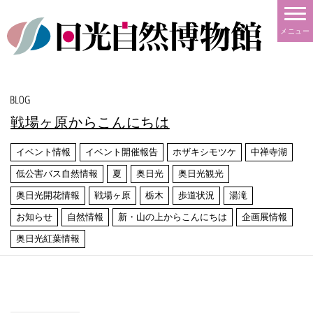
メニュー
戦場ヶ原からこんにちは
イベント情報
イベント開催報告
ホザキシモツケ
中禅寺湖
低公害バス自然情報
夏
奥日光
奥日光観光
奥日光開花情報
戦場ヶ原
栃木
歩道状況
湯滝
お知らせ
自然情報
新・山の上からこんにちは
企画展情報
奥日光紅葉情報