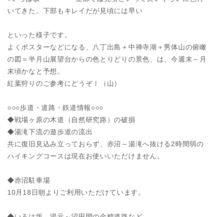
いてきた。下部もキレイだが見頃には早い
といった様子です。
よくポスターなどになる、八丁出島＋中禅寺湖＋男体山の俯瞰
の図＝半月山展望台からの色とりどりの景色、は、今週末～月
末頃かなと予想。
紅葉狩りのご参考にどうぞ！（山）
○○○歩道・道路・鉄道情報○○○
◆戦場ヶ原の木道（自然研究路）の破損
◆湯滝下流の遊歩道の流出
共に復旧見込み立っておらず、赤沼～湯滝へ抜ける2時間弱の
ハイキングコースは現在お使いいただけません。
◆赤沼駐車場
10月18日朝よりご利用いただけています。
◆いろは坂、湯元～沼田間の金精道路など