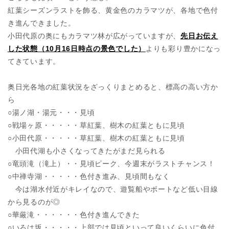
紅葉シーズンラストを飾る、黄金色のカラマツが、各地で色付
き進んできました。
小田代原の奥にもカラマツ林が広がっていますが、
先日お伝え
した状態（10月16日時点の景色でした）
よりも彩り豊かになっ
てきています。
奥日光各地の紅葉状況をざっくりまとめると、標高の高い方か
ら
○湯ノ湖・湯元・・・見頃
○戦場ヶ原・・・・・草紅葉、樹木の紅葉ともに見頃
○小田代原・・・・・草紅葉、樹木の紅葉ともに見頃
小田代湖も小さくなってきたがまだ見られる
○竜頭滝（滝上）・・見頃ピーク、今週末がラストチャンス！
○中禅寺湖・・・・・色付き進み、見頃間もなく
今は湖水付近がキレイなので、遊覧船やボートなど低い目線
から見るのが◎
○華厳滝・・・・・・色付き進んできた
○いろは坂・・・・・上部では見頃といって良いくらいに色付