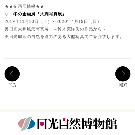
★★企画展情報★★
♢
冬の企画展『大判写真展』
2019年11月30日（土）～2020年4月19日（日）
奥日光大判風景写真展 ～鈴木克洋氏の作品から～
奥日光周辺の自然を迫力のある大型写真でご紹介致します。
PREV
N