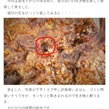
今日は湯滝下から小滝を回り、湯川沿いの生き物を探して散
策して来ました。
湯川の石をひっくり返してみると・・・・・。
居ました、写真が下手くそで申し訳御座いません、ゴミと間
違いそうですが、モソモソと動きまわるので生き物と解りま
す。
カゲロウの仲間の幼虫です。