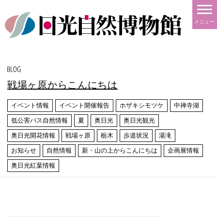
メニュー
戦場ヶ原からこんにちは
イベント情報
イベント開催報告
ホザキシモツケ
中禅寺湖
低公害バス自然情報
夏
奥日光
奥日光観光
奥日光開花情報
戦場ヶ原
栃木
歩道状況
湯滝
お知らせ
自然情報
新・山の上からこんにちは
企画展情報
奥日光紅葉情報