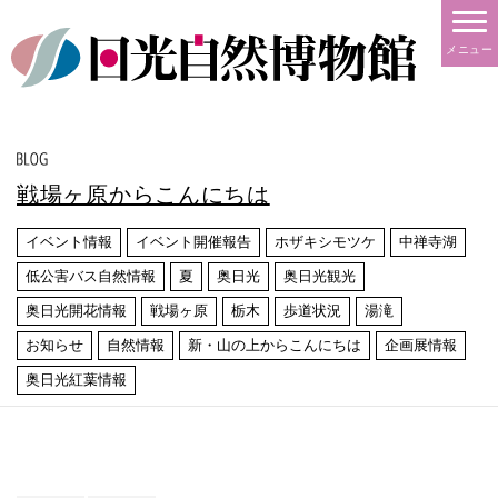
メニュー
戦場ヶ原からこんにちは
イベント情報
イベント開催報告
ホザキシモツケ
中禅寺湖
低公害バス自然情報
夏
奥日光
奥日光観光
奥日光開花情報
戦場ヶ原
栃木
歩道状況
湯滝
お知らせ
自然情報
新・山の上からこんにちは
企画展情報
奥日光紅葉情報