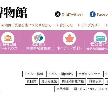
赤沼奥日光低公害バスの車窓から
お知らせ
ライブカメラ
イベント情報
イベント開催報告
ホザキシモツケ
奥日光
奥日光観光
奥日光開花情報
戦場ヶ原
は
自然情報
新・山の上からこんに