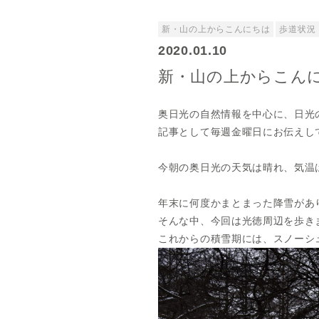
新・山の上からこんにちは
歩道状況
2020.01.10
新・山の上からこんにちは
奥日光の自然情報を中心に、日光
記事として毎週金曜日にお伝えし
今朝の奥日光の天気は晴れ、気温は
年末に何度かまとまった降雪があ
そんな中、今回は光徳周辺を歩き
これからの積雪期には、スノーシ