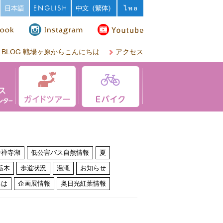
BLOG 戦場ヶ原からこんにちは
アクセス
中禅寺湖
低公害バス自然情報
夏
栃木
歩道状況
湯滝
お知らせ
ちは
企画展情報
奥日光紅葉情報