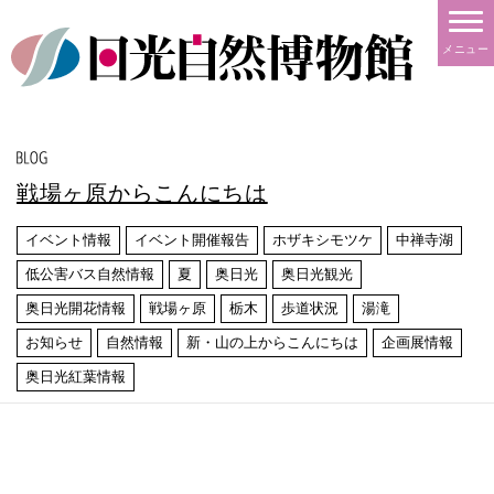
メニュー
戦場ヶ原からこんにちは
イベント情報
イベント開催報告
ホザキシモツケ
中禅寺湖
低公害バス自然情報
夏
奥日光
奥日光観光
奥日光開花情報
戦場ヶ原
栃木
歩道状況
湯滝
お知らせ
自然情報
新・山の上からこんにちは
企画展情報
奥日光紅葉情報