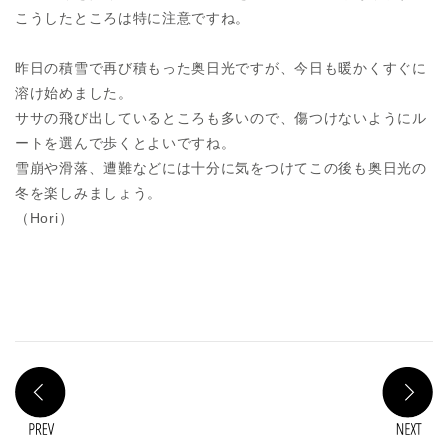
こうしたところは特に注意ですね。
昨日の積雪で再び積もった奥日光ですが、今日も暖かくすぐに
溶け始めました。
ササの飛び出しているところも多いので、傷つけないようにル
ートを選んで歩くとよいですね。
雪崩や滑落、遭難などには十分に気をつけてこの後も奥日光の
冬を楽しみましょう。
（Hori）
PREV
N