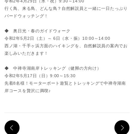
令和2年4月29日（水・祝）9:30～14:00
行く鳥、来る鳥、どんな鳥？自然解説員と一緒に一日たっぷり
バードウォッチング！
◆ 奥日光・春のガイドウォーク
令和2年5月2日（土）～ 6日（水・振）10:00～14:00
西ノ湖・千手ヶ浜方面のハイキングを、自然解説員の案内でお
楽しみいただきます！
◆ 中禅寺湖南岸トレッキング（健脚の方向け）
令和2年5月17日（日）9:00～15:30
先着8名様！モーターボート遊覧とトレッキングで中禅寺湖南
岸コースを贅沢に満喫♪
PREV
N