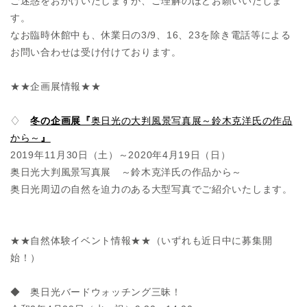
ご迷惑をおかけいたしますが、ご理解のほどお願いいたしま
す。
なお臨時休館中も、休業日の3/9、16、23を除き電話等による
お問い合わせは受け付けております。
★★企画展情報★★
♢
冬の企画
展『
奥日光の大判風景写真展～鈴木克洋氏の作品
から～
』
2019年11月30日（土）～2020年4月19日（日）
奥日光大判風景写真展 ～鈴木克洋氏の作品から～
奥日光周辺の自然を迫力のある大型写真でご紹介いたします。
★★自然体験イベント情報★★（いずれも近日中に募集開
始！）
◆ 奥日光バードウォッチング三昧！