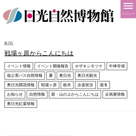
メニュー
戦場ヶ原からこんにちは
イベント情報
イベント開催報告
ホザキシモツケ
中禅寺湖
低公害バス自然情報
夏
奥日光
奥日光観光
奥日光開花情報
戦場ヶ原
栃木
歩道状況
湯滝
お知らせ
自然情報
新・山の上からこんにちは
企画展情報
奥日光紅葉情報