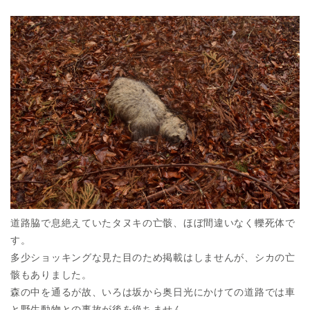
道路脇で息絶えていたタヌキの亡骸、ほぼ間違いなく轢死体で
す。
多少ショッキングな見た目のため掲載はしませんが、シカの亡
骸もありました。
森の中を通るが故、いろは坂から奥日光にかけての道路では車
と野生動物との事故が後を絶ちません。