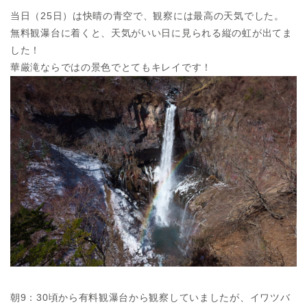
当日（25日）は快晴の青空で、観察には最高の天気でした。
無料観瀑台に着くと、天気がいい日に見られる縦の虹が出てま
した！
華厳滝ならではの景色でとてもキレイです！
朝9：30頃から有料観瀑台から観察していましたが、イワツバ