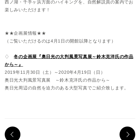
西ノ湖・千手ヶ浜方面のハイキングを、自然解説員の案内でお
楽しみいただけます！
★★企画展情報★★
（ご覧いただけるのは4月1日の開館以降となります）
♢
冬の企画展『奥日光の大判風景写真展～鈴木克洋氏の作品
から～』
2019年11月30日（土）～2020年4月19日（日）
奥日光大判風景写真展 ～鈴木克洋氏の作品から～
奥日光周辺の自然を迫力のある大型写真でご紹介致します。
PREV
N