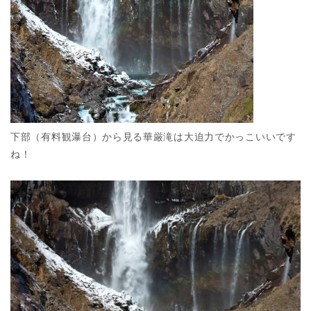
下部（有料観瀑台）から見る華厳滝は大迫力でかっこいいです
ね！