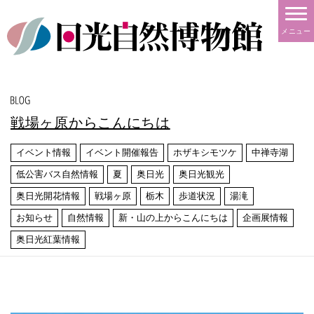
メニュー
戦場ヶ原からこんにちは
イベント情報
イベント開催報告
ホザキシモツケ
中禅寺湖
低公害バス自然情報
夏
奥日光
奥日光観光
奥日光開花情報
戦場ヶ原
栃木
歩道状況
湯滝
お知らせ
自然情報
新・山の上からこんにちは
企画展情報
奥日光紅葉情報