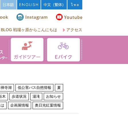
BLOG 戦場ヶ原からこんにちは
アクセス
中禅寺湖
低公害バス自然情報
夏
栃木
歩道状況
湯滝
お知らせ
ちは
企画展情報
奥日光紅葉情報