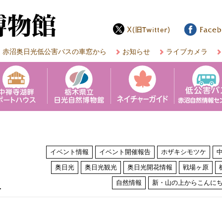
赤沼奥日光低公害バスの車窓から
お知らせ
ライブカメラ
イベント情報
イベント開催報告
ホザキシモツケ
奥日光
奥日光観光
奥日光開花情報
戦場ヶ原
は
自然情報
新・山の上からこんに