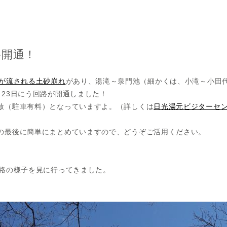
路開通！
道が流される土砂崩れ
があり、湯滝～泉門池（細かくは、小滝～小田
23日にう回路が開通しました！
放（駐車有料）となっていますよ。（詳しくは
日光湯元ビジターセン
の最後に簡単にまとめていますので、どうぞご活用ください。
回路の様子を見に行ってきました。