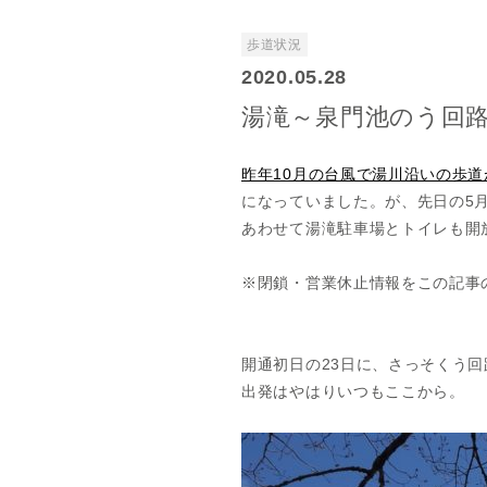
歩道状況
2020.05.28
湯滝～泉門池のう回
昨年10月の台風で湯川沿いの歩
になっていました。が、先日の5月
あわせて湯滝駐車場とトイレも開
※閉鎖・営業休止情報をこの記事
開通初日の23日に、さっそくう
出発はやはりいつもここから。