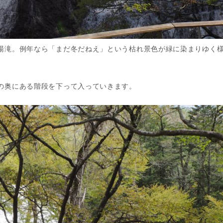
湯滝。例年なら「まだ冬だねえ」という枯れ景色が緑に染まりゆく
の奥にある階段を下って入っていきます。