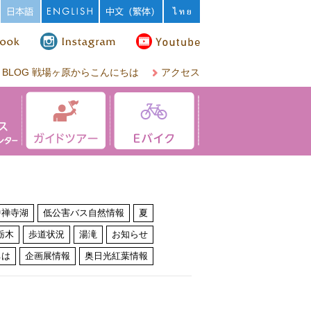
BLOG 戦場ヶ原からこんにちは
アクセス
中禅寺湖
低公害バス自然情報
夏
栃木
歩道状況
湯滝
お知らせ
ちは
企画展情報
奥日光紅葉情報