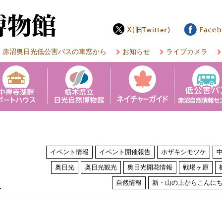
赤沼奥日光低公害バスの車窓から
お知らせ
ライブカメラ
イベント情報
イベント開催報告
ホザキシモツケ
奥日光
奥日光観光
奥日光開花情報
戦場ヶ原
は
自然情報
新・山の上からこんに