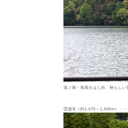
湯ノ湖・兎島をはじめ、秋らしい
③湯滝（約1,470～1,400m）