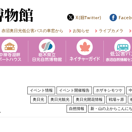
赤沼奥日光低公害バスの車窓から
お知らせ
ライブカメラ
イベント情報
イベント開催報告
ホザキシモツケ
奥日光
奥日光観光
奥日光開花情報
戦場ヶ原
は
自然情報
新・山の上からこんに