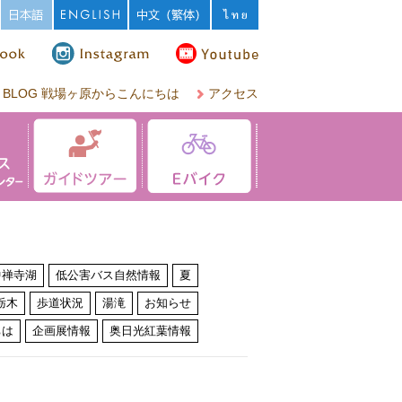
BLOG 戦場ヶ原からこんにちは
アクセス
中禅寺湖
低公害バス自然情報
夏
栃木
歩道状況
湯滝
お知らせ
ちは
企画展情報
奥日光紅葉情報