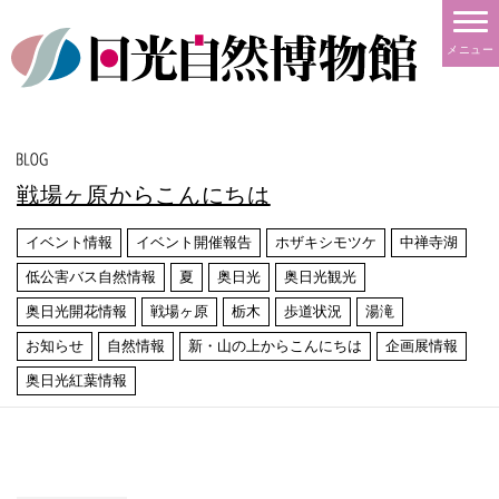
メニュー
戦場ヶ原からこんにちは
イベント情報
イベント開催報告
ホザキシモツケ
中禅寺湖
低公害バス自然情報
夏
奥日光
奥日光観光
奥日光開花情報
戦場ヶ原
栃木
歩道状況
湯滝
お知らせ
自然情報
新・山の上からこんにちは
企画展情報
奥日光紅葉情報