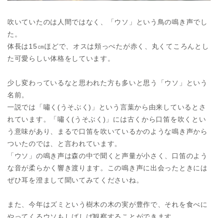
吹いていたのは人間ではなく、「ウソ」という鳥の鳴き声でし
た。
体長は15㎝ほどで、オスは頬っぺたが赤く、丸くてころんとし
た可愛らしい体格をしています。
少し変わっているなと思われた方も多いと思う「ウソ」という
名前。
一説では「嘯く(うそぶく)」という言葉から由来しているとさ
れています。「嘯く(うそぶく)」には古くから口笛を吹くとい
う意味があり、まるで口笛を吹いているかのような鳴き声から
ついたのでは、と言われています。
「ウソ」の鳴き声は森の中で聞くと声量が小さく、口笛のよう
な音が柔らかく響き渡ります。この鳴き声に出会ったときには
ぜひ耳を澄まして聞いてみてくださいね。
また、今年はズミという樹木の木の実が豊作で、それを食べに
やってくるウソもしばしば観察することができます。