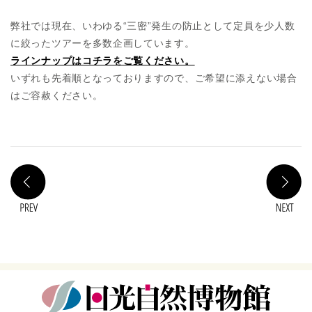
弊社では現在、いわゆる“三密”発生の防止として定員を少人数
に絞ったツアーを多数企画しています。
ラインナップはコチラをご覧ください。
いずれも先着順となっておりますので、ご希望に添えない場合
はご容赦ください。
PREV
N