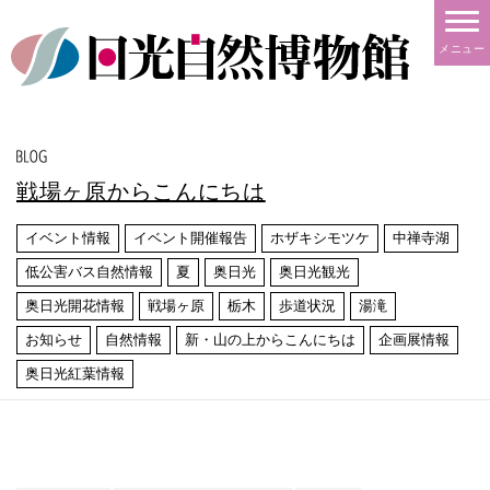
メニュー
戦場ヶ原からこんにちは
イベント情報
イベント開催報告
ホザキシモツケ
中禅寺湖
低公害バス自然情報
夏
奥日光
奥日光観光
奥日光開花情報
戦場ヶ原
栃木
歩道状況
湯滝
お知らせ
自然情報
新・山の上からこんにちは
企画展情報
奥日光紅葉情報