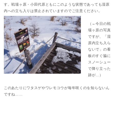
す。戦場ヶ原・小田代原ともにこのような状態であっても湿原
内への立ち入りは禁止されていますのでご注意ください。
（←今日の戦
場ヶ原の写真
ですが、「湿
原内立ち入ら
ないで」の看
板のすぐ脇に
スノーシュー
で降り立った
跡が…）
このあたりにワタスゲやワレモコウが毎年咲くのを知らないん
ですね……