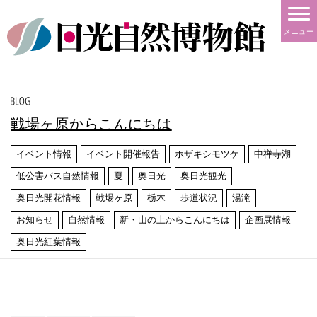
メニュー
戦場ヶ原からこんにちは
イベント情報
イベント開催報告
ホザキシモツケ
中禅寺湖
低公害バス自然情報
夏
奥日光
奥日光観光
奥日光開花情報
戦場ヶ原
栃木
歩道状況
湯滝
お知らせ
自然情報
新・山の上からこんにちは
企画展情報
奥日光紅葉情報