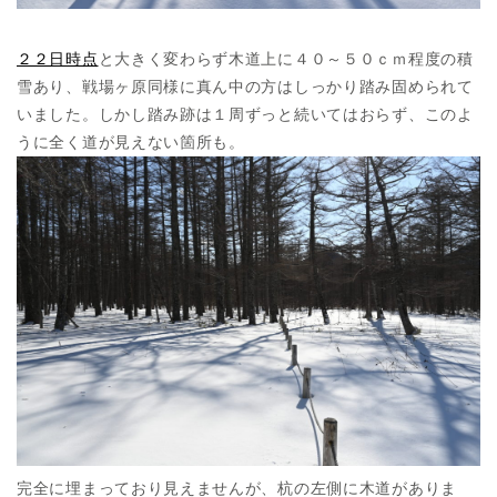
２２日時点
と大きく変わらず木道上に４０～５０ｃｍ程度の積
雪あり、戦場ヶ原同様に真ん中の方はしっかり踏み固められて
いました。しかし踏み跡は１周ずっと続いてはおらず、このよ
うに全く道が見えない箇所も。
完全に埋まっており見えませんが、杭の左側に木道がありま