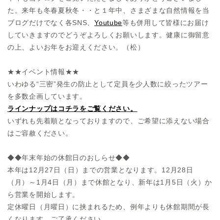
た。来年も冬春夏秋冬・・と１年中、さまざまな自然情報を当
ブログだけでなく各SNS、
Youtube
等も併用して皆様にお届け
していきますのでどうぞよろしくお願いします。健康に御留意
の上、よいお年をお迎えください。（松）
★★イベント情報★★
いわゆる“三密”発生の防止として定員を少人数に絞ったツアー
を多数企画しています。
ラインナップはコチラをご覧ください。
いずれも先着順となっておりますので、ご希望に添えない場合
はご容赦ください。
◆◆年末年始の休館日のおしらせ◆◆
本年は12月27日（日）までの営業となります。12月28日
（月）～1月4日（月）まで休館となり、新年は1月5日（火）か
ら営業を開始します。
定休曜日（月曜日）に挟まれるため、例年よりも休館期間が長
くなります。ご了承ください。