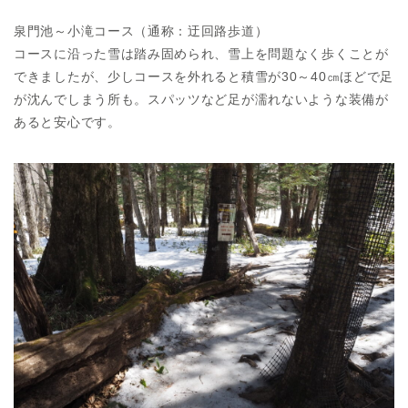
泉門池～小滝コース（通称：迂回路歩道）
コースに沿った雪は踏み固められ、雪上を問題なく歩くことが
できましたが、少しコースを外れると積雪が30～40㎝ほどで足
が沈んでしまう所も。スパッツなど足が濡れないような装備が
あると安心です。