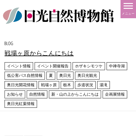
メニュー
戦場ヶ原からこんにちは
イベント情報
イベント開催報告
ホザキシモツケ
中禅寺湖
低公害バス自然情報
夏
奥日光
奥日光観光
奥日光開花情報
戦場ヶ原
栃木
歩道状況
湯滝
お知らせ
自然情報
新・山の上からこんにちは
企画展情報
奥日光紅葉情報