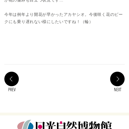
が花の傷みも目立つ状況です…
今年は例年より開花が早かったアカヤシオ。今後咲く花のピー
クにも乗り遅れない様にしたいですね！（輪）
PREV
N