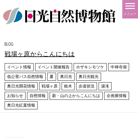
メニュー
戦場ヶ原からこんにちは
イベント情報
イベント開催報告
ホザキシモツケ
中禅寺湖
低公害バス自然情報
夏
奥日光
奥日光観光
奥日光開花情報
戦場ヶ原
栃木
歩道状況
湯滝
お知らせ
自然情報
新・山の上からこんにちは
企画展情報
奥日光紅葉情報