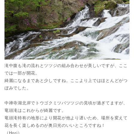
滝中腹も滝の流れとツツジの組み合わせが美しいですが、ここ
では一部が開花。
綺麗になるまであと少しですね。ここより上ではほとんどがつ
ぼみでした。
中禅寺湖北岸でトウゴクミツバツツジの見頃が過ぎてますが、
竜頭滝はこれからが綺麗です。
竜頭滝特有の地形により開花が他より遅いため、場所を変えて
花を長く楽しめるのが奥日光のいいところですね！
（Hori）