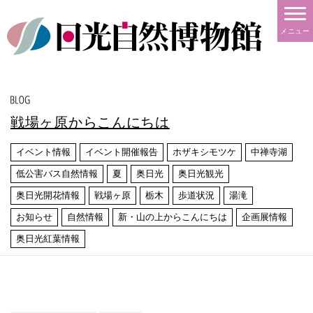
メニュー
戦場ヶ原からこんにちは
イベント情報
イベント開催報告
ホザキシモツケ
中禅寺湖
低公害バス自然情報
夏
奥日光
奥日光観光
奥日光開花情報
戦場ヶ原
栃木
歩道状況
湯滝
お知らせ
自然情報
新・山の上からこんにちは
企画展情報
奥日光紅葉情報