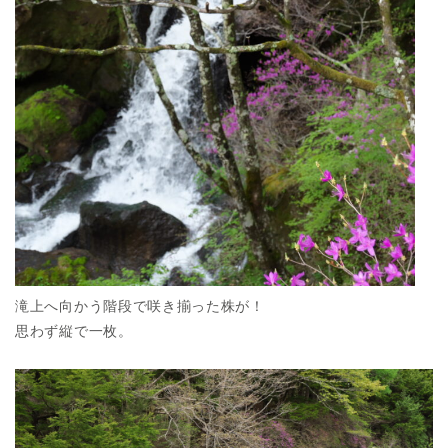
滝上へ向かう階段で咲き揃った株が！
思わず縦で一枚。