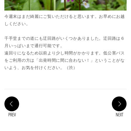
今週末はまだ綺麗にご覧いただけると思います。お早めにお越
しください。
千手堂までの道にも迂回路がいくつかありました。迂回路は６
月いっぱいまで通行可能です。
遠回りになるため以前より少し時間がかかります。低公害バス
をご利用の方は「出発時間に間に合わない！」ということがな
いよう、お気を付けください。（渋）
PREV
N