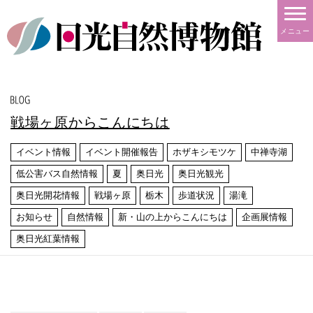
メニュー
戦場ヶ原からこんにちは
イベント情報
イベント開催報告
ホザキシモツケ
中禅寺湖
低公害バス自然情報
夏
奥日光
奥日光観光
奥日光開花情報
戦場ヶ原
栃木
歩道状況
湯滝
お知らせ
自然情報
新・山の上からこんにちは
企画展情報
奥日光紅葉情報