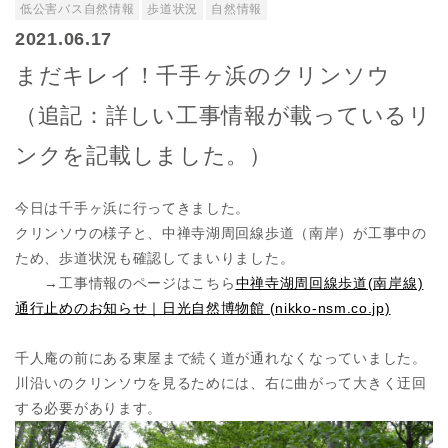
低公害バス自然情報
歩道状況
自然情報
2021.06.17
まだキレイ！千手ヶ浜のクリンソウ
（追記：詳しい工事情報が載っているリ
ンクを記載しました。）
今日は千手ヶ浜に行ってきました。
クリンソウの様子と、中禅寺湖周回線歩道（南岸）が工事中の
ため、歩道状況も確認してまいりました。
→工事情報のページはこちら
中禅寺湖周回線歩道(南岸線)
通行止めのお知らせ｜日光自然博物館 (nikko-nsm.co.jp)
千人庵の前にある東屋まで続く道が通れなくなっていました。
川沿いのクリンソウを見るためには、右に曲がって大きく迂回
する必要があります。