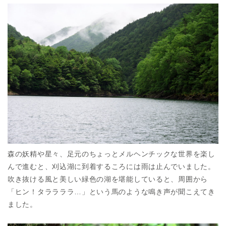
森の妖精や星々、足元のちょっとメルヘンチックな世界を楽し
んで進むと、刈込湖に到着するころには雨は止んでいました。
吹き抜ける風と美しい緑色の湖を堪能していると、周囲から
「ヒン！タララララ…」という馬のような鳴き声が聞こえてき
ました。