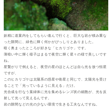
妖精に道案内をしてもらい進んで行くと、巨大な岩が積み重な
った隙間に、緑色に輝く何かがびっしりとありました。
暗く奥まったところが好きな「ヒカリゴケ」です。
薄暗い中に輝く様子はまるで夜空に輝く星々の様で美しいです
ね。
星繋がりで例えると、夜空の星のほとんどは自ら光を放つ恒星
ですが、
このヒカリゴケは太陽系の惑星や衛星と同じで、太陽光を受け
ることで「光っているように見える」だけ。
光合成を行なう葉緑体に光を集めるレンズ状の細胞が、光を反
射して光って見えるんです。
岩の隙間などの光の少ない環境で生きる工夫なんですね。