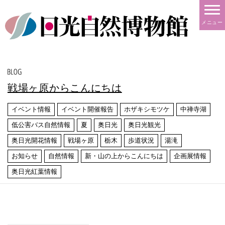
メニュー
戦場ヶ原からこんにちは
イベント情報
イベント開催報告
ホザキシモツケ
中禅寺湖
低公害バス自然情報
夏
奥日光
奥日光観光
奥日光開花情報
戦場ヶ原
栃木
歩道状況
湯滝
お知らせ
自然情報
新・山の上からこんにちは
企画展情報
奥日光紅葉情報