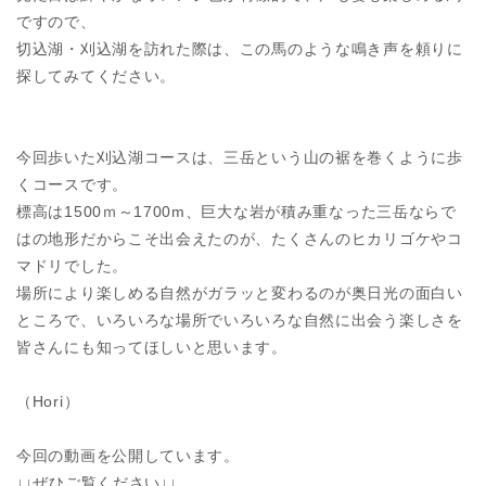
ですので、
切込湖・刈込湖を訪れた際は、この馬のような鳴き声を頼りに
探してみてください。
今回歩いた刈込湖コースは、三岳という山の裾を巻くように歩
くコースです。
標高は1500ｍ～1700m、巨大な岩が積み重なった三岳ならで
はの地形だからこそ出会えたのが、たくさんのヒカリゴケやコ
マドリでした。
場所により楽しめる自然がガラッと変わるのが奥日光の面白い
ところで、いろいろな場所でいろいろな自然に出会う楽しさを
皆さんにも知ってほしいと思います。
（Hori）
今回の動画を公開しています。
↓↓ぜひご覧ください↓↓