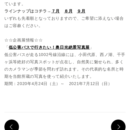
ています。
ラインナップはコチラ→
７月
８月
９月
いずれも先着順となっておりますので、ご希望に添えない場合
はご容赦ください。
☆☆企画展情報☆☆
「
低公害バスで行きたい！奥日光絶景写真展
」
低公害バスが走る1002号線沿線には、小田代原、西ノ湖、千手
ヶ浜等絶好の写真スポットが点在し、自然美に魅せられ、多く
のカメラマンが季節を問わず訪れます。その代表的な名所と時
期を当館所蔵の写真を使って紹介いたします。
期間：2020年4月24日（土）～ 2021年7月12日（日）
PREV
N