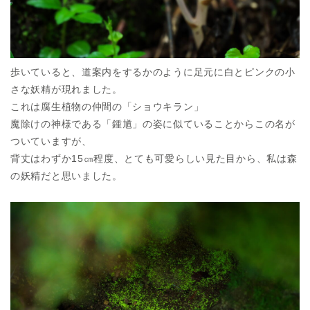
歩いていると、道案内をするかのように足元に白とピンクの小
さな妖精が現れました。
これは腐生植物の仲間の「ショウキラン」
魔除けの神様である「鍾馗」の姿に似ていることからこの名が
ついていますが、
背丈はわずか15㎝程度、とても可愛らしい見た目から、私は森
の妖精だと思いました。