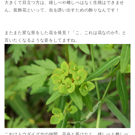
大きくて目立つ方は、雄しべや雌しべはなく生殖はできませ
ん。装飾花といって、虫を誘い出すための飾りなんです！
またまた変な形をした花を発見！「こ、これは花なのか⁈」と
言いたくなるような姿をしてますね。
これはトウダイグサの仲間。花弁と萼はなく、雄しべと雌しべ