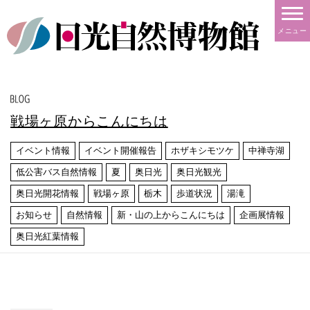
メニュー
戦場ヶ原からこんにちは
イベント情報
イベント開催報告
ホザキシモツケ
中禅寺湖
低公害バス自然情報
夏
奥日光
奥日光観光
奥日光開花情報
戦場ヶ原
栃木
歩道状況
湯滝
お知らせ
自然情報
新・山の上からこんにちは
企画展情報
奥日光紅葉情報