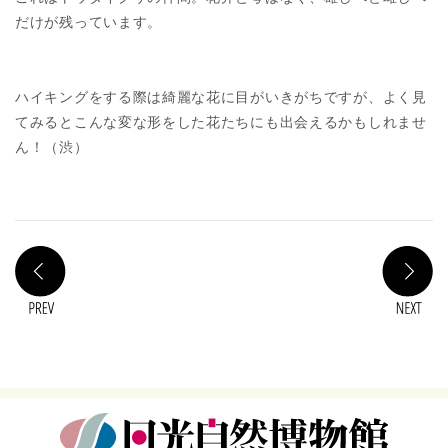
だけが残っています。
ハイキングをする際は綺麗な花に目がいきがちですが、よく見
てみるとこんな変な形をした花たちにも出会えるかもしれませ
ん！（渋）
PREV
N