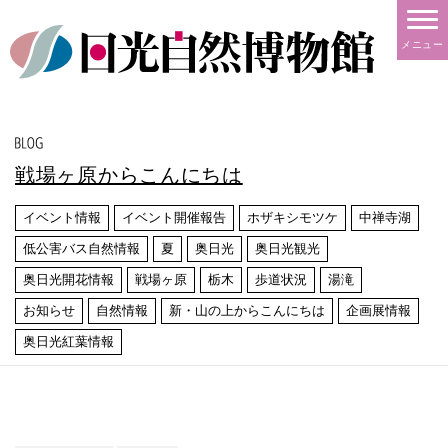
メニュー
戦場ヶ原からこんにちは
イベント情報
イベント開催報告
ホザキシモツケ
中禅寺湖
低公害バス自然情報
夏
奥日光
奥日光観光
奥日光開花情報
戦場ヶ原
栃木
歩道状況
湯滝
お知らせ
自然情報
新・山の上からこんにちは
企画展情報
奥日光紅葉情報