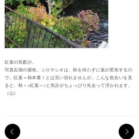
紅葉の気配が。
写真右側の紫色、シロヤシオは、秋を待たずに葉が変色するの
で、紅葉＝秋本番！とは言い切れませんが、こんな色合いを見
ると、秋～♪紅葉～♪と気分がちょっぴり先走って浮かれます。
（山）
PREV
N