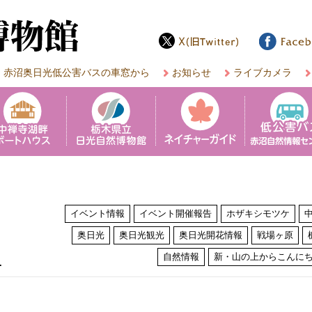
赤沼奥日光低公害バスの車窓から
お知らせ
ライブカメラ
イベント情報
イベント開催報告
ホザキシモツケ
奥日光
奥日光観光
奥日光開花情報
戦場ヶ原
は
自然情報
新・山の上からこんに