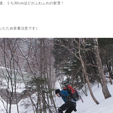
前後、うち30cmほどがふわふわの新雪！
ったため音量注意です）