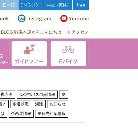
BLOG 戦場ヶ原からこんにちは
アクセス
中禅寺湖
低公害バス自然情報
夏
栃木
歩道状況
湯滝
お知らせ
ちは
企画展情報
奥日光紅葉情報