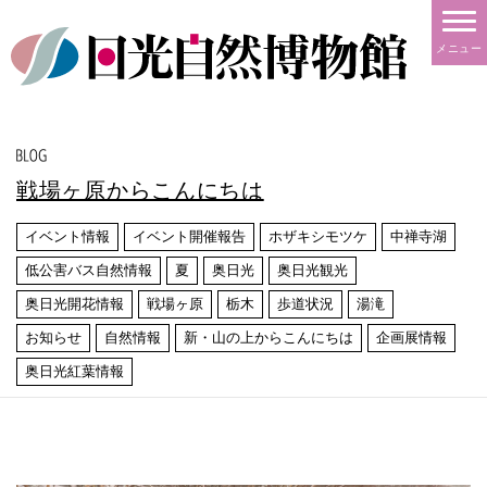
メニュー
戦場ヶ原からこんにちは
イベント情報
イベント開催報告
ホザキシモツケ
中禅寺湖
低公害バス自然情報
夏
奥日光
奥日光観光
奥日光開花情報
戦場ヶ原
栃木
歩道状況
湯滝
お知らせ
自然情報
新・山の上からこんにちは
企画展情報
奥日光紅葉情報