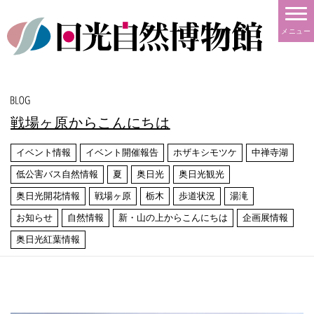
メニュー
戦場ヶ原からこんにちは
イベント情報
イベント開催報告
ホザキシモツケ
中禅寺湖
低公害バス自然情報
夏
奥日光
奥日光観光
奥日光開花情報
戦場ヶ原
栃木
歩道状況
湯滝
お知らせ
自然情報
新・山の上からこんにちは
企画展情報
奥日光紅葉情報