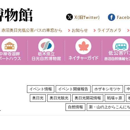
赤沼奥日光低公害バスの車窓から
お知らせ
ライブカメラ
イベント情報
イベント開催報告
ホザキシモツケ
奥日光
奥日光観光
奥日光開花情報
戦場ヶ原
は
自然情報
新・山の上からこんに