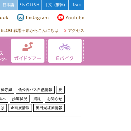
BLOG 戦場ヶ原からこんにちは
アクセス
中禅寺湖
低公害バス自然情報
夏
栃木
歩道状況
湯滝
お知らせ
ちは
企画展情報
奥日光紅葉情報