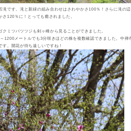
若滝です。滝と新緑の組み合わせはさわやかさ100％！さらに滝の
かさ120％に！とっても癒されました。
ゴクミツバツツジも剣ヶ峰から見ることができました。
ル～1200メートルでも3分咲きほどの株を複数確認できました。中禅
です。開花が待ち遠しいですね！