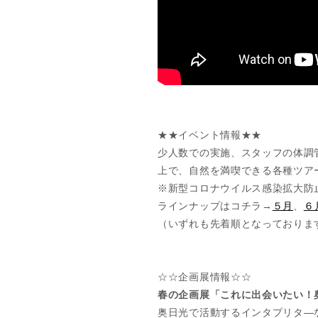
★★イベント情報★★
少人数での実施、スタッフの体調
上で、自然を満喫できる各種ツア
※新型コロナウイルス感染拡大防
ラインナップはコチラ→
５月
、
６
（いずれも先着順となっておりま
☆☆企画展情報☆☆
春の企画展「これに出会いたい！
奥日光で活動するインタプリタ―