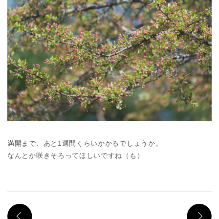
満開まで、あと1週間くらいかかるでしょうか。
なんとか咲きそろってほしいですね（も）
PREV
N