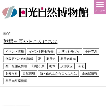
メニュー
戦場ヶ原からこんにちは
イベント情報
イベント開催報告
ホザキシモツケ
中禅寺湖
低公害バス自然情報
夏
奥日光
奥日光観光
奥日光開花情報
戦場ヶ原
栃木
歩道状況
湯滝
お知らせ
自然情報
新・山の上からこんにちは
企画展情報
奥日光紅葉情報