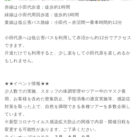
赤線は小田代歩道：徒歩約1時間
緑線は小田代周回歩道：徒歩約1時間
黄線は低公害バス路線：小田代～赤沼間ー乗車時間約12分
小田代原へは低公害バスを利用して赤沼から約12分でアクセス
できます。
片道だけでも利用すると、少し楽をして小田代原を楽しめるか
もしれません。
★★イベント情報★★
少人数での実施、スタッフの体調管理やツアー中のマスク着
用、お客様を含めた密集防止、手指消毒の適宜実施等、感染症
対策を取った上で、自然を満喫できる各種ツアーを多数企画し
ています。
※新型コロナウイルス感染拡大防止の関係で内容・開催日程を
変更する可能性があります。ご了承ください。
ラインナップはコチラ→
７月
８月
９月