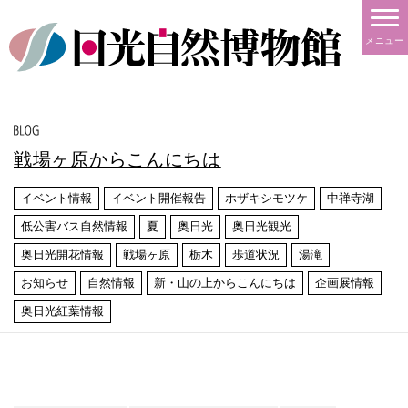
メニュー
戦場ヶ原からこんにちは
イベント情報
イベント開催報告
ホザキシモツケ
中禅寺湖
低公害バス自然情報
夏
奥日光
奥日光観光
奥日光開花情報
戦場ヶ原
栃木
歩道状況
湯滝
お知らせ
自然情報
新・山の上からこんにちは
企画展情報
奥日光紅葉情報