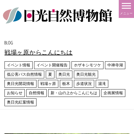
メニュー
戦場ヶ原からこんにちは
イベント情報
イベント開催報告
ホザキシモツケ
中禅寺湖
低公害バス自然情報
夏
奥日光
奥日光観光
奥日光開花情報
戦場ヶ原
栃木
歩道状況
湯滝
お知らせ
自然情報
新・山の上からこんにちは
企画展情報
奥日光紅葉情報