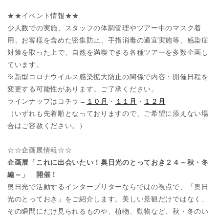
★★イベント情報★★
少人数での実施、スタッフの体調管理やツアー中のマスク着
用、お客様を含めた密集防止、手指消毒の適宜実施等、感染症
対策を取った上で、自然を満喫できる各種ツアーを多数企画し
ています。
※新型コロナウイルス感染拡大防止の関係で内容・開催日程を
変更する可能性があります。ご了承ください。
ラインナップはコチラ→
１０月
・
１１月
・
１２月
（いずれも先着順となっておりますので、ご希望に添えない場
合はご容赦ください。）
☆☆企画展情報☆☆
企画展「これに出会いたい！奥日光のとっておき２４～秋・冬
編～」 開催！
奥日光で活動するインタープリターならではの視点で、「奥日
光のとっておき」をご紹介します。美しい景観だけではなく、
その瞬間にだけ見られるものや、植物、動物など、秋・冬のい