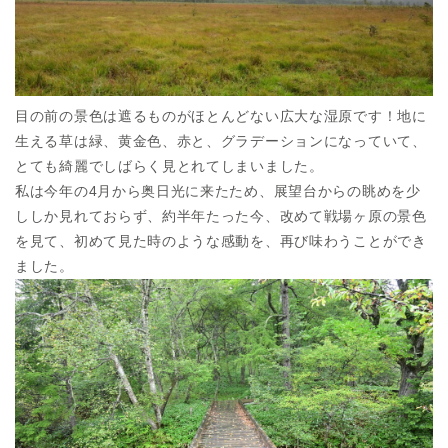
目の前の景色は遮るものがほとんどない広大な湿原です！地に
生える草は緑、黄金色、赤と、グラデーションになっていて、
とても綺麗でしばらく見とれてしまいました。
私は今年の4月から奥日光に来たため、展望台からの眺めを少
ししか見れておらず、約半年たった今、改めて戦場ヶ原の景色
を見て、初めて見た時のような感動を、再び味わうことができ
ました。