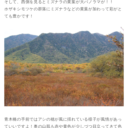
そして、西側を見るとミズナラの黄葉が大パノラマが！！
ホザキシモツケの群落にミズナラなどの黄葉が加わって彩がと
ても豊かです！
青木橋の手前ではアシの穂が風に揺れている様子が風情があっ
ていいですよ！奥の山肌も赤や黄色が少しづつ目立ってきて色