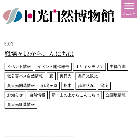
メニュー
戦場ヶ原からこんにちは
イベント情報
イベント開催報告
ホザキシモツケ
中禅寺湖
低公害バス自然情報
夏
奥日光
奥日光観光
奥日光開花情報
戦場ヶ原
栃木
歩道状況
湯滝
お知らせ
自然情報
新・山の上からこんにちは
企画展情報
奥日光紅葉情報