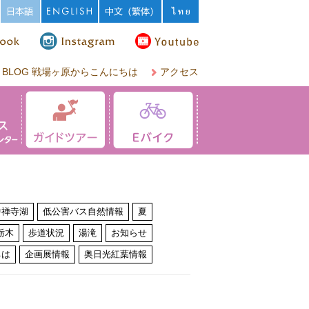
BLOG 戦場ヶ原からこんにちは
アクセス
中禅寺湖
低公害バス自然情報
夏
栃木
歩道状況
湯滝
お知らせ
ちは
企画展情報
奥日光紅葉情報