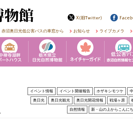
赤沼奥日光低公害バスの車窓から
お知らせ
ライブカメラ
イベント情報
イベント開催報告
ホザキシモツケ
奥日光
奥日光観光
奥日光開花情報
戦場ヶ原
は
自然情報
新・山の上からこんに