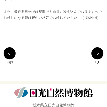
また、最近奥日光では昼間でも非常に冷え込んでおりますので
お越しになる際は暖かい格好でお越しください。（福&Hori）
PREV
N
栃木県立日光自然博物館