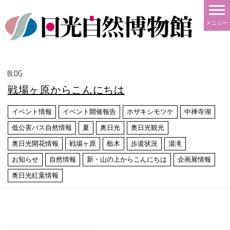
メニュー
戦場ヶ原からこんにちは
イベント情報
イベント開催報告
ホザキシモツケ
中禅寺湖
低公害バス自然情報
夏
奥日光
奥日光観光
奥日光開花情報
戦場ヶ原
栃木
歩道状況
湯滝
お知らせ
自然情報
新・山の上からこんにちは
企画展情報
奥日光紅葉情報